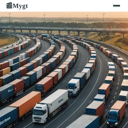
Mygt
📰