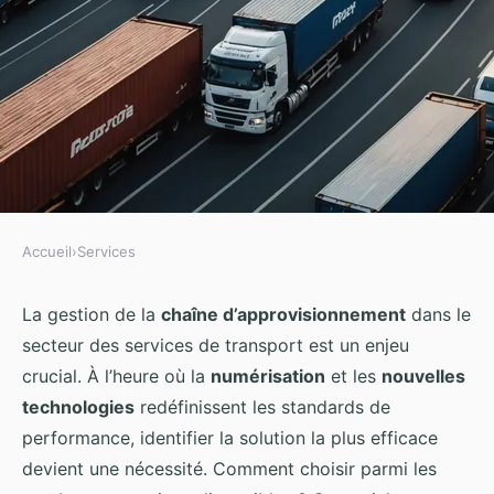
Accueil
›
Services
SERVICES
Quelle solution de gestion de la
La gestion de la
chaîne d’approvisionnement
dans le
secteur des services de transport est un enjeu
chaîne d'approvisionnement est
crucial. À l’heure où la
numérisation
et les
nouvelles
la plus efficace pour une
technologies
redéfinissent les standards de
entreprise de services de
performance, identifier la solution la plus efficace
transport?
devient une nécessité. Comment choisir parmi les