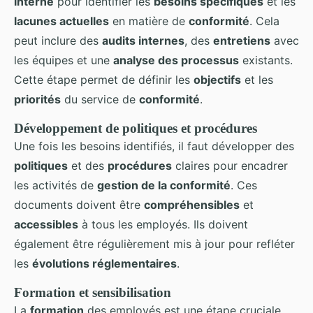
interne
pour identifier les
besoins spécifiques
et les
lacunes actuelles
en matière de
conformité
. Cela
peut inclure des
audits internes
, des
entretiens
avec
les équipes et une
analyse des processus
existants.
Cette étape permet de définir les
objectifs
et les
priorités
du service de
conformité
.
Développement de politiques et procédures
Une fois les besoins identifiés, il faut développer des
politiques
et des
procédures
claires pour encadrer
les activités de
gestion de la conformité
. Ces
documents doivent être
compréhensibles
et
accessibles
à tous les employés. Ils doivent
également être régulièrement mis à jour pour refléter
les
évolutions réglementaires
.
Formation et sensibilisation
La
formation
des employés est une étape cruciale