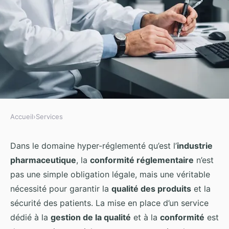
Accueil
›
Services
SERVICES
Quelle stratégie pour la mise en
Dans le domaine hyper-réglementé qu’est l’
industrie
pharmaceutique
, la
conformité réglementaire
n’est
place d'un service de gestion de
pas une simple obligation légale, mais une véritable
la conformité réglementaire
nécessité pour garantir la
qualité des produits
et la
dans une entreprise
sécurité des patients. La mise en place d’un service
pharmaceutique?
dédié à la
gestion de la qualité
et à la
conformité
est