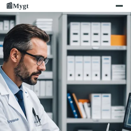
Mygt
📰