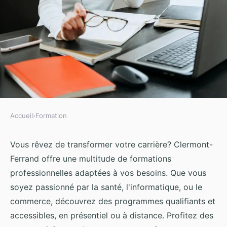
Accueil
›
Formation
FORMATION
Décrochez votre avenir :
Vous rêvez de transformer votre carrière? Clermont-
Ferrand offre une multitude de formations
formation clermont-ferrand
professionnelles adaptées à vos besoins. Que vous
soyez passionné par la santé, l'informatique, ou le
Iris
•
20 septembre 2024
•
7 min de lecture
commerce, découvrez des programmes qualifiants et
accessibles, en présentiel ou à distance. Profitez des