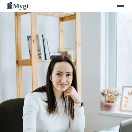
Mygt
📰