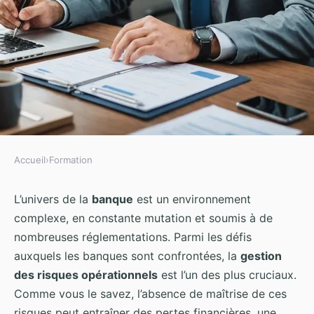
Accueil
›
Formation
FORMATION
Quels sont les principes de
L’univers de la
banque
est un environnement
complexe, en constante mutation et soumis à de
formation en gestion des risques
nombreuses réglementations. Parmi les défis
opérationnels pour les banques?
auxquels les banques sont confrontées, la
gestion
des risques opérationnels
est l’un des plus cruciaux.
Iris
•
27 août 2024
•
6 min de lecture
Comme vous le savez, l’absence de maîtrise de ces
risques peut entraîner des pertes financières, une