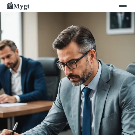
Mygt
📰