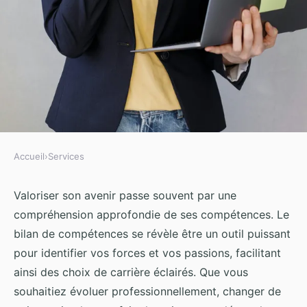
Accueil
›
Services
SERVICES
Valorisez votre avenir grâce au
Valoriser son avenir passe souvent par une
compréhension approfondie de ses compétences. Le
bilan de compétences
bilan de compétences se révèle être un outil puissant
pour identifier vos forces et vos passions, facilitant
Iris
•
30 novembre 2024
•
6 min de lecture
ainsi des choix de carrière éclairés. Que vous
souhaitiez évoluer professionnellement, changer de