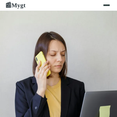
Mygt
📰