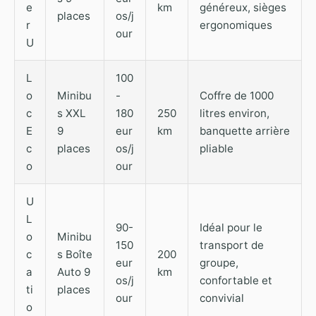
e
km
généreux, sièges
places
os/j
r
ergonomiques
our
U
L
100
o
Minibu
-
Coffre de 1000
c
s XXL
180
250
litres environ,
E
9
eur
km
banquette arrière
c
places
os/j
pliable
o
our
U
L
90-
Idéal pour le
o
Minibu
150
transport de
c
s Boîte
200
eur
groupe,
a
Auto 9
km
os/j
confortable et
ti
places
our
convivial
o