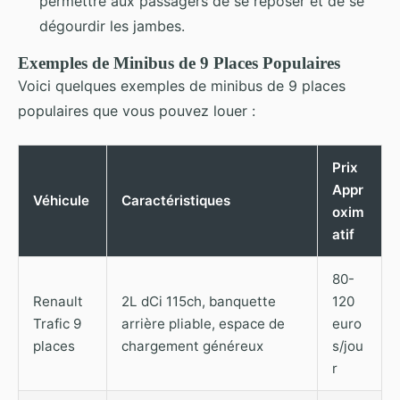
permettre aux passagers de se reposer et de se
dégourdir les jambes.
Exemples de Minibus de 9 Places Populaires
Voici quelques exemples de minibus de 9 places
populaires que vous pouvez louer :
Prix
Appr
Véhicule
Caractéristiques
oxim
atif
80-
Renault
2L dCi 115ch, banquette
120
Trafic 9
arrière pliable, espace de
euro
places
chargement généreux
s/jou
r