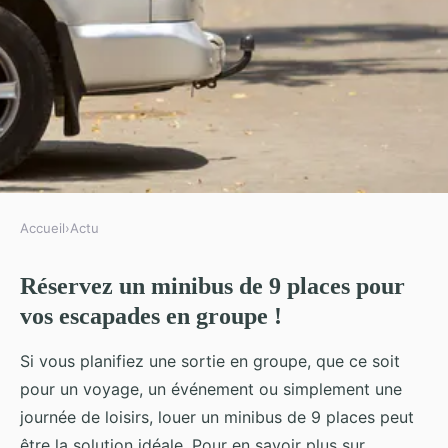
Accueil
›
Actu
ACTU
Réservez un minibus de 9 places pour
Réservez un minibus de 9 places
vos escapades en groupe !
pour vos escapades en groupe !
Si vous planifiez une sortie en groupe, que ce soit
Iris
•
3 décembre 2024
•
5 min de lecture
pour un voyage, un événement ou simplement une
journée de loisirs, louer un minibus de 9 places peut
être la solution idéale. Pour en savoir plus sur