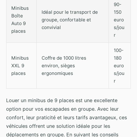
90-
Minibus
Idéal pour le transport de
150
Boîte
groupe, confortable et
euro
Auto 9
convivial
s/jou
places
r
100-
Minibus
Coffre de 1000 litres
180
XXL 9
environ, sièges
euro
places
ergonomiques
s/jou
r
Louer un minibus de 9 places est une excellente
option pour vos escapades en groupe. Avec leur
confort, leur praticité et leurs tarifs avantageux, ces
véhicules offrent une solution idéale pour les
déplacements en groupe. En suivant les conseils