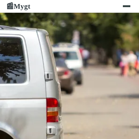
Mygt
📰