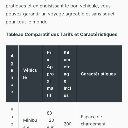
pratiques et en choisissant le bon véhicule, vous
pouvez garantir un voyage agréable et sans souci
pour tout le monde.
Tableau Comparatif des Tarifs et Caractéristiques
Pri
Kil
A
x
om
g
Ap
étr
e
Véhicu
pro
ag
Caractéristiques
n
le
xi
e
c
ma
Incl
e
tif
us
S
80-
u
Espace de
Minibu
120
p
200
chargement
s 9
eur