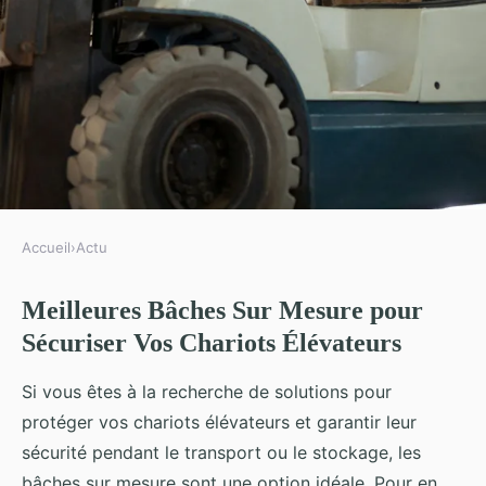
Accueil
›
Actu
ACTU
Meilleures Bâches Sur Mesure pour
Meilleures bâches sur mesure
Sécuriser Vos Chariots Élévateurs
pour sécuriser vos chariots
élévateurs
Si vous êtes à la recherche de solutions pour
protéger vos chariots élévateurs et garantir leur
Iris
•
10 décembre 2024
•
4 min de lecture
sécurité pendant le transport ou le stockage, les
bâches sur mesure sont une option idéale. Pour en