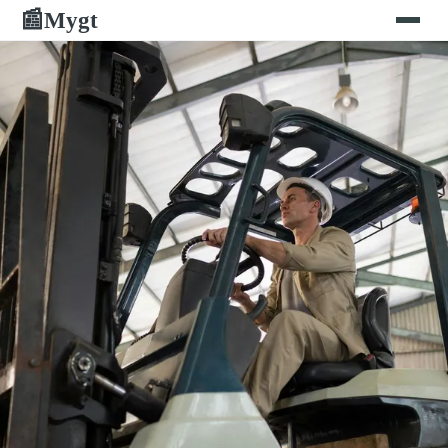
Mygt
📰