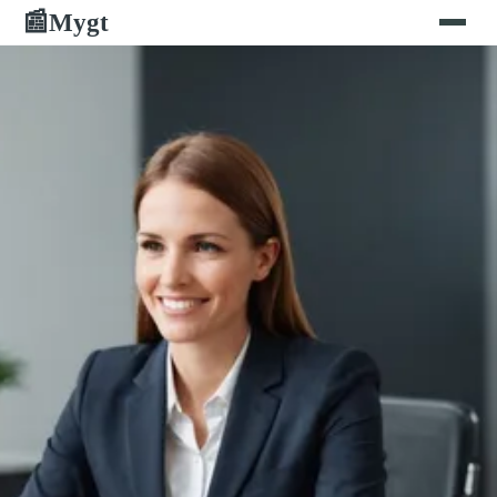
Mygt
📰