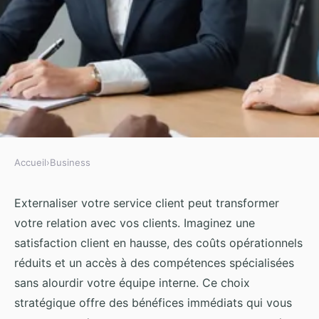
Accueil
›
Business
BUSINESS
Externaliser service client :
Externaliser votre service client peut transformer
votre relation avec vos clients. Imaginez une
améliorez votre relation client
satisfaction client en hausse, des coûts opérationnels
réduits et un accès à des compétences spécialisées
Iris
•
20 septembre 2024
•
3 min de lecture
sans alourdir votre équipe interne. Ce choix
stratégique offre des bénéfices immédiats qui vous