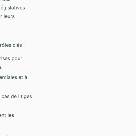
législatives
r leurs
ôles clés :
prises pour
s.
rciales et à
 cas de litiges
ent les