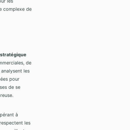
ur les
ue complexe de
 stratégique
ommerciales, de
 analysent les
tées pour
ises de se
ureuse.
opérant à
respectent les