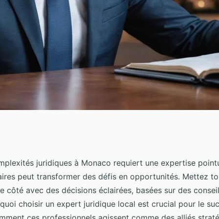
avisées avec avocat
mplexités juridiques à Monaco requiert une expertise point
aires peut transformer des défis en opportunités. Mettez to
monaco
e côté avec des décisions éclairées, basées sur des conseil
oi choisir un expert juridique local est crucial pour le su
omment ces professionnels agissent comme des alliés strat