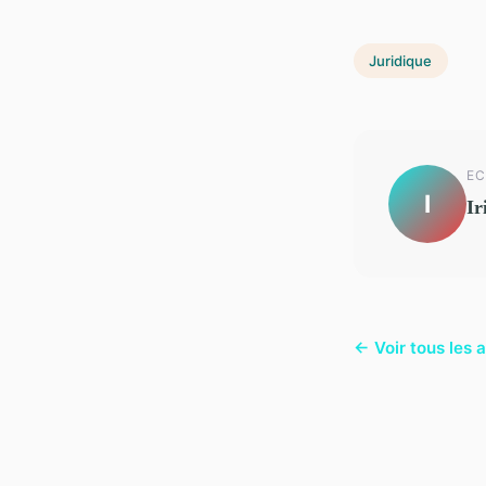
Juridique
EC
I
Ir
← Voir tous les a