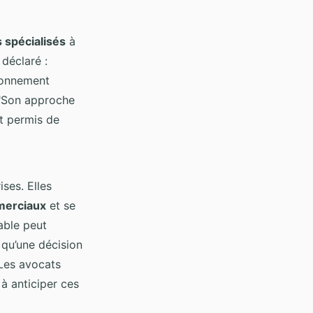
s spécialisés
à
 déclaré :
ronnement
: "Son approche
t permis de
ises. Elles
merciaux
et se
able peut
 qu’une décision
 Les avocats
 à anticiper ces