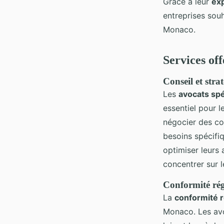
Grâce à leur
exp
entreprises sou
Monaco.
Services off
Conseil et strat
Les
avocats spé
essentiel pour l
négocier des con
besoins spécifi
optimiser leurs
concentrer sur l
Conformité régl
La
conformité 
Monaco. Les avoc