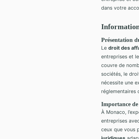
Iris
•
13 septembre 2024
•
4 min de lecture
dans votre acc
Information
Présentation d
Le
droit des aff
entreprises et l
couvre de nombre
sociétés, le dro
nécessite une e
réglementaires d
Importance de l
À Monaco, l’expe
entreprises avec
ceux que vous 
juridiques
adapt