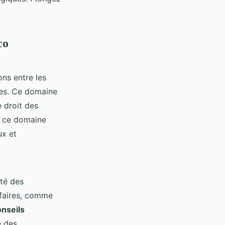
co
ons entre les
ères. Ce domaine
 droit des
 ce domaine
ux et
ité des
ffaires, comme
onseils
e des