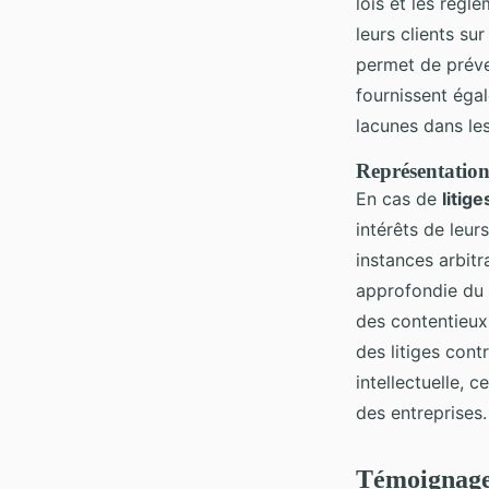
lois et les règle
leurs clients su
permet de préven
fournissent égal
lacunes dans les
Représentation
En cas de
litig
intérêts de leurs
instances arbitr
approfondie du 
des contentieux
des litiges cont
intellectuelle, 
des entreprises.
Témoignages