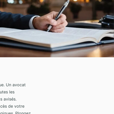
ue. Un avocat
utes les
s avisés.
ccès de votre
égiques. Plongez