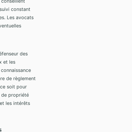
t conseillent
suivi constant
les. Les avocats
ventuelles
défenseur des
x et les
r connaissance
ère de règlement
ce soit pour
s de propriété
et les intérêts
s