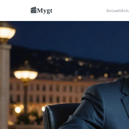
Mygt
📰
Accueil
Act