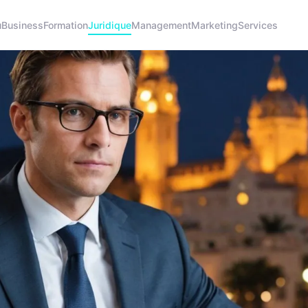
u
Business
Formation
Juridique
Management
Marketing
Services