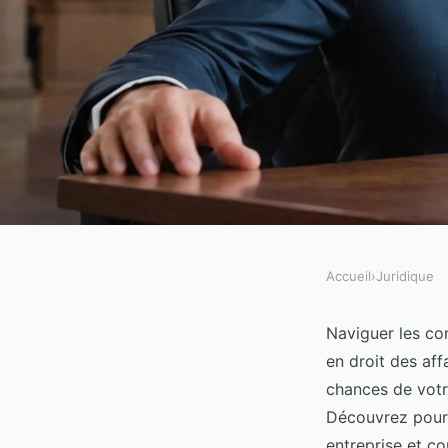
Accueil
›
Juridique
JURIDIQUE
Décisions juridiques 
Naviguer les co
en droit des aff
droit des affaires à 
chances de votr
Découvrez pourqu
entreprise et c