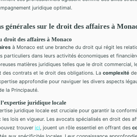
ompagnement juridique optimal.
s générales sur le droit des affaires à Mona
u droit des affaires à Monaco
aires
à Monaco est une branche du droit qui régit les relati
es particuliers dans leurs activités économiques et financi
uses matières juridiques telles que le droit commercial, le
it des contrats et le droit des obligations. La
complexité
de
xpertise approfondie pour naviguer les divers aspects léga
e la Principauté.
’expertise juridique locale
rtise juridique locale est cruciale pour garantir la conform
 les lois en vigueur. Les avocats spécialisés en droit des a
pouvez trouver
ici
, jouent un rôle essentiel en offrant des
c
és aux spécificités locales. Leur connaissance approfondi