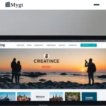
Mygt
📰