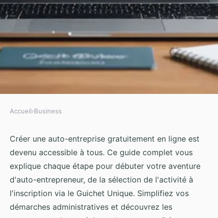
Accueil
›
Business
BUSINESS
Créer son auto-entreprise
Créer une auto-entreprise gratuitement en ligne est
devenu accessible à tous. Ce guide complet vous
gratuitement en ligne : guide
explique chaque étape pour débuter votre aventure
complet
d'auto-entrepreneur, de la sélection de l'activité à
l'inscription via le Guichet Unique. Simplifiez vos
Iris
•
17 septembre 2024
•
4 min de lecture
démarches administratives et découvrez les