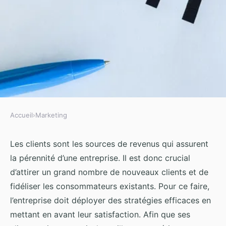
Accueil
›
Marketing
MARKETING
Audit CRM : une technique
Les clients sont les sources de revenus qui assurent
la pérennité d’une entreprise. Il est donc crucial
fiable pour garantir une gestion
d’attirer un grand nombre de nouveaux clients et de
client sans faille
fidéliser les consommateurs existants. Pour ce faire,
l’entreprise doit déployer des stratégies efficaces en
Iris
•
19 janvier 2025
•
8 min de lecture
mettant en avant leur satisfaction. Afin que ses