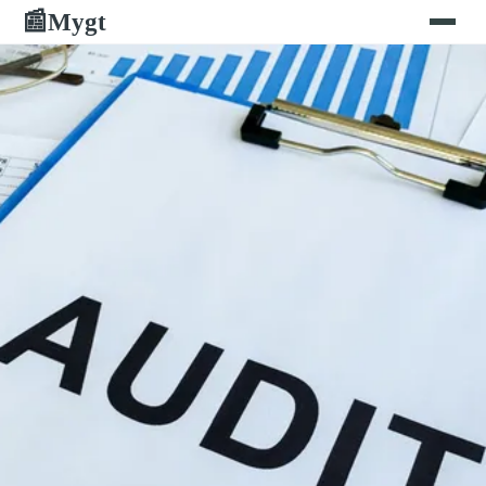
Mygt
📰